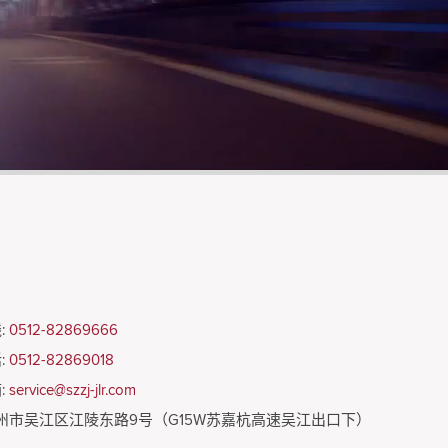
:
0512-82869666
:
0512-82869018
:
service@szzj-jlr.com
州市吴江区江陵东路9号（G15W苏嘉杭高速吴江出口下）