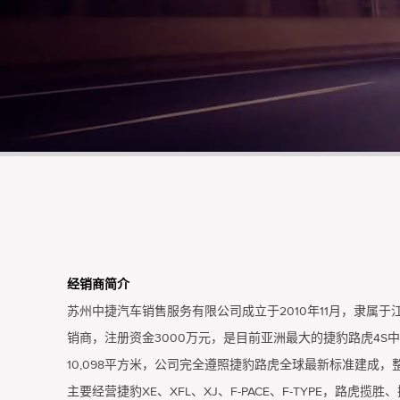
经销商简介
苏州中捷汽车销售服务有限公司成立于2010年11月，隶属
销商，注册资金3000万元，是目前亚洲最大的捷豹路虎4S
10,098平方米，公司完全遵照捷豹路虎全球最新标准建成
主要经营捷豹XE、XFL、XJ、F-PACE、F-TYPE，路