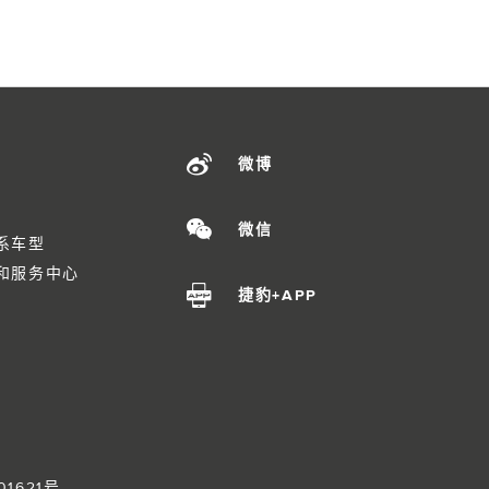
微博
微信
系车型
和服务中心
捷豹+APP
01621号